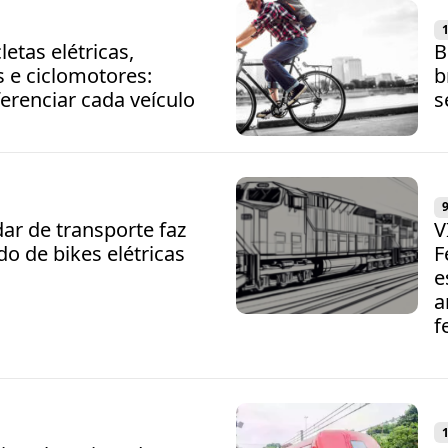
1
letas elétricas,
B
 e ciclomotores:
b
erenciar cada veículo
s
9
ar de transporte faz
V
o de bikes elétricas
F
e
a
f
1