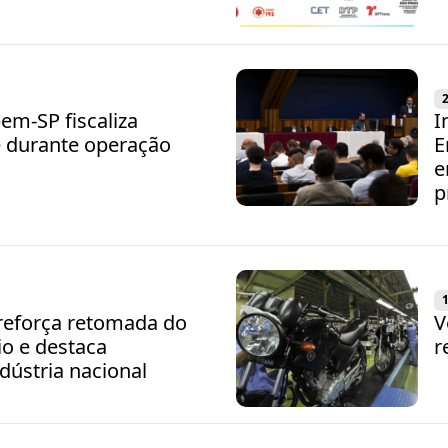
2
pem-SP fiscaliza
I
 durante operação
E
e
p
1
reforça retomada do
V
io e destaca
r
ndústria nacional