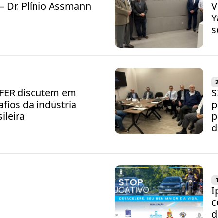
– Dr. Plínio Assmann
V
Y
s
IFER discutem em
S
afios da indústria
p
ileira
p
d
I
c
d