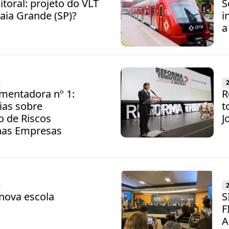
itoral: projeto do VLT
S
raia Grande (SP)?
i
a
entadora nº 1:
R
ias sobre
t
 de Riscos
J
 nas Empresas
nova escola
S
F
A