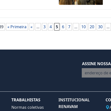
89
« Primeira
«
...
3
4
5
6
7
...
10
20
30
...
ASSINE NOSSA
endereço de em
TRABALHISTAS
INSTITUCIONAL
CO
RENAVAM
Normas coletivas