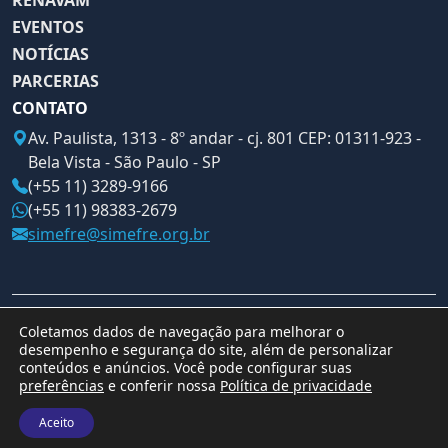
RENAVAM
EVENTOS
NOTÍCIAS
PARCERIAS
CONTATO
Av. Paulista, 1313 - 8º andar - cj. 801 CEP: 01311-923 -
Bela Vista - São Paulo - SP
(+55 11) 3289-9166
(+55 11) 98383-2679
simefre@simefre.org.br
© Copyright 2026 SIMEFRE
Coletamos dados de navegação para melhorar o
desempenho e segurança do site, além de personalizar
conteúdos e anúncios. Você pode configurar suas
preferências
e conferir nossa
Política de privacidade
Aceito