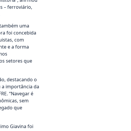
istória”, afirmou
 – ferroviário,
.
as também uma
bra foi concebida
quistas, com
nte e a forma
amos
os setores que
ção, destacando o
u a importância da
FRE. “Navegar é
onômicas, sem
legado que
imo Giavina foi