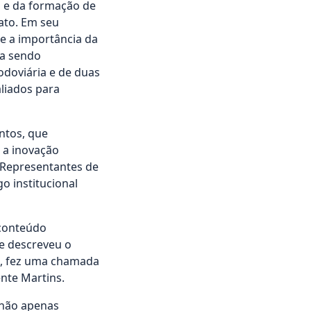
o e da formação de
ato. Em seu
 e a importância da
ua sendo
odoviária e de duas
aliados para
ntos, que
 a inovação
. Representantes de
o institucional
 conteúdo
 e descreveu o
m, fez uma chamada
nte Martins.
 não apenas