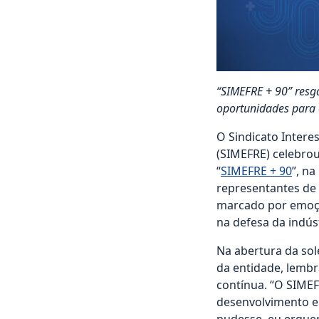
“SIMEFRE + 90” resga
oportunidades para 
O Sindicato Intere
(SIMEFRE) celebro
“
SIMEFRE + 90
”, n
representantes de 
marcado por emoçã
na defesa da indúst
Na abertura da sol
da entidade, lemb
contínua. “O SIMEF
desenvolvimento e 