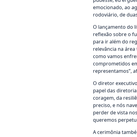
pudesse, eu erguer
emocionado, ao agr
rodoviário, de du
O lançamento do l
reflexão sobre o f
para ir além do reg
relevância na área
como vamos enfren
comprometidos em 
representamos”, a
O diretor executiv
papel das diretori
coragem, da resili
preciso, e nós nav
perder de vista no
queremos perpetua
A cerimônia també