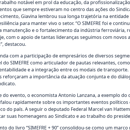
rabalho notável em prol da educação, da profissionalizaçã
entos que sempre estiveram no centro das ações do Sindic
cimento, Giavina lembrou sua longa trajetória na entidade
esiliência para manter vivo o setor. “O SIMEFRE foi e contin
 manutenção e o fortalecimento da indústria ferroviária, r
oje, com o apoio de tantas lideranças seguimos com novos 
”, destacou.
inda com a participação de empresários de diversos segme
l do SIMEFRE como articulador de pautas relevantes, como
tentabilidade e a integração entre os modais de transporte
s reforçaram a importância da atuação conjunta e do diálog
dicato.
ne do evento, o economista Antonio Lanzana, a exemplo do
, falou rapidamente sobre os importantes eventos políticos
 do país. A seguir o deputado Federal Marcel van Hatte
tar suas homenagens ao Sindicato e ao trabalho do preside
ento do livro “SIMEFRE + 90” consolidou-se como um marco