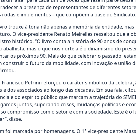
ia um altar para cada um de vocês que fazem parte dessa h
adecer a presença de representantes de diferentes setores
as rodas e implementos – que compõem a base do Sindicato
ivro trouxe à tona não apenas a memória da entidade, m
uturo. O vice-presidente Renato Meirelles ressaltou que a o
istro histórico. “O livro conta a história de 90 anos de con
 trabalhista, mas o que nos norteia é o dinamismo do prese
tar os próximos 90. Mais do que celebrar o passado, est
construir o futuro da mobilidade, com inovação e união d
firmou.
o Francisco Petrini reforçou o caráter simbólico da celebra
as e dos associados ao longo das décadas. Em sua fala, cito
ência e do espírito público que marcam a trajetória do SIME
egamos juntos, superando crises, mudanças políticas e ec
sso compromisso com o setor e com a sociedade. Este é o 
r”, disse.
m foi marcada por homenagens. O 1° vice-presidente Mass