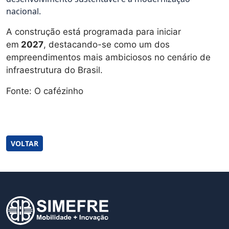
nacional.
A construção está programada para iniciar
em
2027
, destacando-se como um dos
empreendimentos mais ambiciosos no cenário de
infraestrutura do Brasil.
Fonte: O cafézinho
Twitter
Gmail
Facebook
WhatsApp
Telegram
Print
VK
VOLTAR