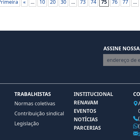
Primeira
«
...
10
20
30
...
73
74
75
76
77
...
ASSINE NOSSA
endereço de em
TRABALHISTAS
INSTITUCIONAL
CO
RENAVAM
Normas coletivas
EVENTOS
Contribuição sindical
NOTÍCIAS
Legislação
PARCERIAS