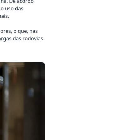
mana. De acordo
 o uso das
aís.
ores, o que, nas
cargas das rodovias