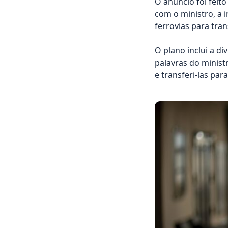
O anúncio foi feit
com o ministro, a 
ferrovias para tran
O plano inclui a d
palavras do minist
e transferi-las para