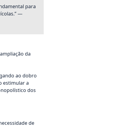
undamental para
ícolas.” —
 ampliação da
hegando ao dobro
o estimular a
nopolístico dos
necessidade de