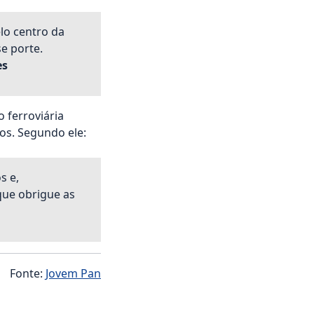
lo centro da
e porte.
es
 ferroviária
os. Segundo ele:
s e,
que obrigue as
Fonte:
Jovem Pan