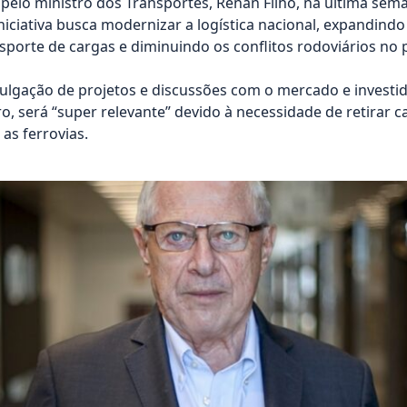
o pelo ministro dos Transportes, Renan Filho, na última se
iniciativa busca modernizar a logística nacional, expandindo
sporte de cargas e diminuindo os conflitos rodoviários no p
ivulgação de projetos e discussões com o mercado e investid
ro, será “super relevante” devido à necessidade de retirar 
 as ferrovias.