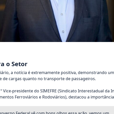
a o Setor
viário, a notícia é extremamente positiva, demonstrando um
e de cargas quanto no transporte de passageiros.
º Vice-presidente do SIMEFRE (Sindicato Interestadual da I
entos Ferroviários e Rodoviários), destacou a importância d
 governo Federal vê com bons olhos essa ação, vemos um