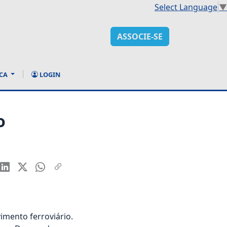
Select Language
▼
ASSOCIE-SE
CA
LOGIN
o
imento ferroviário.