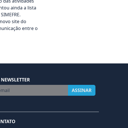
o das atividades
tou ainda a lista
o SIMEFRE.
novo site do
municação entre o
 NEWSLETTER
ail
ASSINAR
NTATO