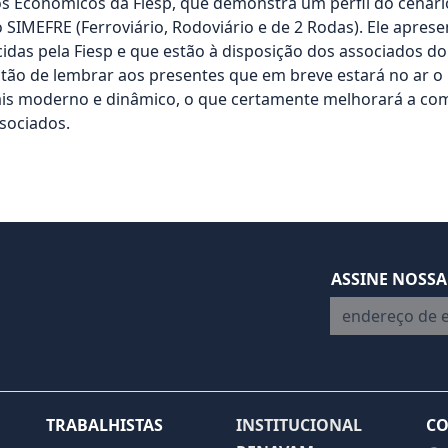
s Econômicos da Fiesp, que demonstra um perfil do cenári
 SIMEFRE (Ferroviário, Rodoviário e de 2 Rodas). Ele apresen
cidas pela Fiesp e que estão à disposição dos associados d
tão de lembrar aos presentes que em breve estará no ar o 
is moderno e dinâmico, o que certamente melhorará a co
ssociados.
ASSINE NOSSA
endereço de em
TRABALHISTAS
INSTITUCIONAL
CO