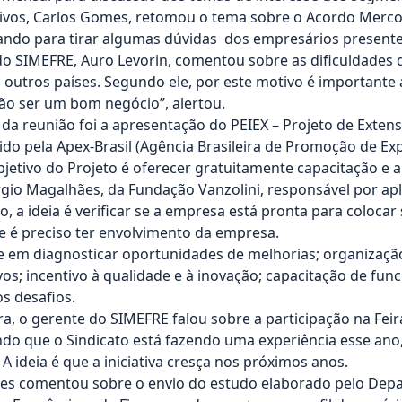
ivos, Carlos Gomes, retomou o tema sobre o Acordo Merco
ando para tirar algumas dúvidas dos empresários presente
do SIMEFRE, Auro Levorin, comentou sobre as dificuldades 
outros países. Segundo ele, por este motivo é importante a
ão ser um bom negócio”, alertou.
a reunião foi a apresentação do PEIEX – Projeto de Extens
do pela Apex-Brasil (Agência Brasileira de Promoção de Ex
bjetivo do Projeto é oferecer gratuitamente capacitação e 
io Magalhães, da Fundação Vanzolini, responsável por apli
, a ideia é verificar se a empresa está pronta para colocar
que é preciso ter envolvimento da empresa.
e em diagnosticar oportunidades de melhorias; organizaçã
os; incentivo à qualidade e à inovação; capacitação de func
os desafios.
ra, o gerente do SIMEFRE falou sobre a participação na Fe
ndo que o Sindicato está fazendo uma experiência esse ano
A ideia é que a iniciativa cresça nos próximos anos.
s comentou sobre o envio do estudo elaborado pelo Dep