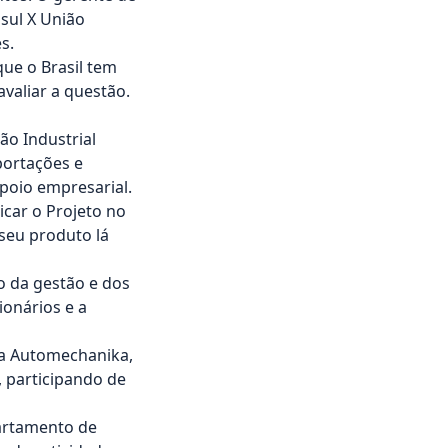
sul X União
s.
que o Brasil tem
valiar a questão.
ão Industrial
portações e
apoio empresarial.
car o Projeto no
 seu produto lá
o da gestão e dos
ionários e a
ira Automechanika,
, participando de
artamento de