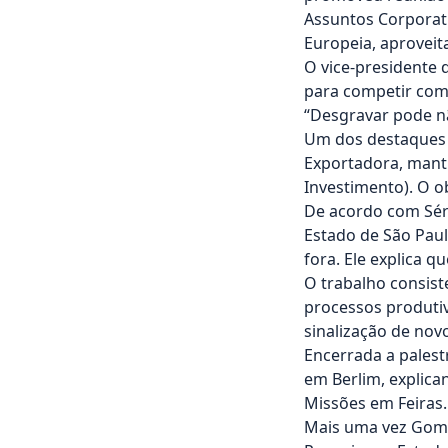
Assuntos Corporat
Europeia, aproveit
O vice-presidente 
para competir com 
“Desgravar pode n
Um dos destaques d
Exportadora, manti
Investimento). O o
De acordo com Sérg
Estado de São Paulo
fora. Ele explica 
O trabalho consist
processos produtiv
sinalização de nov
Encerrada a palest
em Berlim, explica
Missões em Feiras. 
Mais uma vez Gome