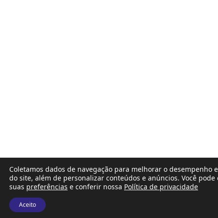
Coletamos dados de navegação para melhorar o desempenho e
do site, além de personalizar conteúdos e anúncios. Você pode 
suas
preferências
e conferir nossa
Política de privacidade
Aceito