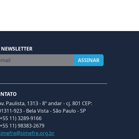
 NEWSLETTER
ail
ASSINAR
NTATO
Av. Paulista, 1313 - 8º andar - cj. 801 CEP:
01311-923 - Bela Vista - São Paulo - SP
(+55 11) 3289-9166
(+55 11) 98383-2679
simefre@simefre.org.br