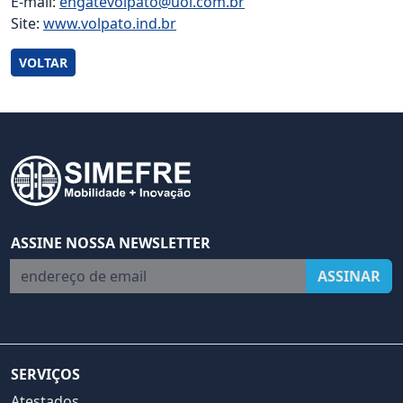
E-mail:
engatevolpato@uol.com.br
Site:
www.volpato.ind.br
VOLTAR
ASSINE NOSSA NEWSLETTER
endereço de email
ASSINAR
SERVIÇOS
Atestados