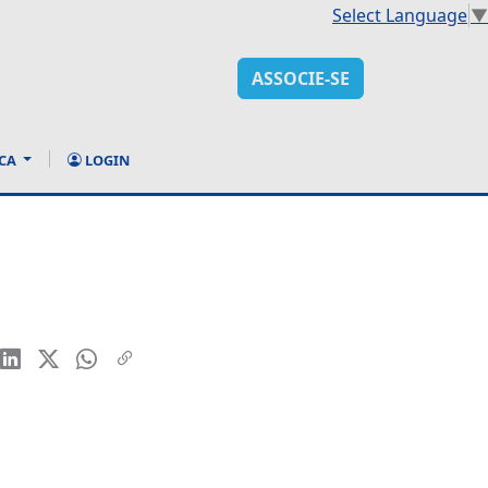
Select Language
▼
ASSOCIE-SE
CA
LOGIN
–